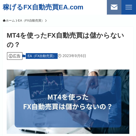
稼げるFX自動売買EA.com
ホーム
EA（FX自動売買）
MT4を使ったFX自動売買は儲からない
の？
広告
2023年9月6日
EA（FX自動売買）