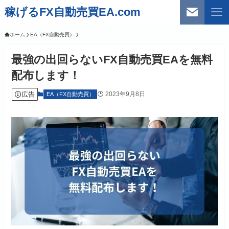
稼げるFX自動売買EA.com
ホーム
EA（FX自動売買）
最強の出回らないFX自動売買EAを無料
配布します！
広告
2023年9月8日
EA（FX自動売買）