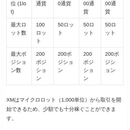
位 (1lo
通貨
0通貨
00通
00通
t)
貨
貨
最大ロ
100
50ロッ
50ロ
50ロ
ット数
ロッ
ト
ット
ット
ト
最大ポ
200
200ポ
200
200ポ
ジショ
ポジ
ジショ
ポジ
ジシ
ン数
ショ
ン
ショ
ョン
ン
ン
XMはマイクロロット（1,000単位）から取引を開
始できるため、少額でも十分稼ぐことができま
す。