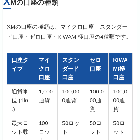
X
Mの口座の種類
XMの口座の種類は、マイクロ口座・スタンダー
ド口座・ゼロ口座・KIWAMI極口座の4種類です。
口座タ
マイ
スタン
ゼロ
KIWA
イプ
クロ
ダード
口座
MI極
口座
口座
口座
通貨単
1,000
100,00
100,0
100,0
位 (1lo
通貨
0通貨
00通
00通
t)
貨
貨
最大ロ
100
50ロッ
50ロ
50ロ
ット数
ロッ
ト
ット
ット