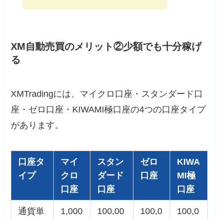
XM自動売買のメリット②少額でも十分稼げ
る
XMTradingには、マイクロ口座・スタンダード口
座・ゼロ口座・KIWAMI極口座の4つの口座タイプ
があります。
口座タ
マイ
スタン
ゼロ
KIWA
イプ
クロ
ダード
口座
MI極
口座
口座
口座
通貨単
1,000
100,00
100,0
100,0