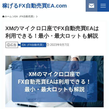
稼げるFX自動売買EA.com
ホーム
EA（FX自動売買）
XMのマイクロ口座でFX自動売買EAは
利用できる！最小・最大ロットも解説
広告
2023年9月7日
EA（FX自動売買）